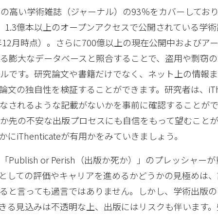
の高い学術雑誌（ジャーナル）の93％をカバーしてお
、1.3億本以上のオープンアクセスで公開されている学
0年12月時点）。さらに700億以上の現在公開中およびア
る膨大なデータベースと照合することで、盗用や剽窃の
ルです。研究論文や書籍だけでなく、ネット上の情報
文の独自性を検証することができます。研究者は、iThent
なされるような記載がないかを事前に確認することが
か先の不安な出版プロセスにも自信をもって望むことが
にiThenticateが有用かをみていきましょう。
ublish or Perish（出版か死か）」のプレッシャー
としての評価やキャリアを進めるかどうかの見極めは、
ると言っても過言ではありません。しかし、学術出版の
きる見込みは不透明な上、出版にはリスクも伴います。