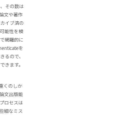
り、その数は
術論文や著作
ーカイブ済の
可能性を検
まで網羅的に
icateを
できるので、
できます。
が重くのしか
論文出版能
プロセスは
些細なミス