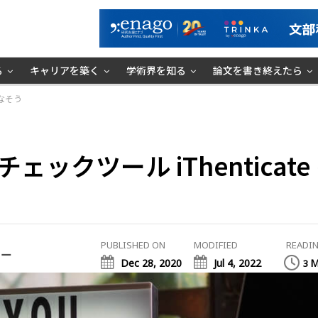
る
キャリアを築く
学術界を知る
論文を書き終えたら
こなそう
ェックツール iThenticate
PUBLISHED ON
MODIFIED
READIN
ミー
Dec 28, 2020
Jul 4, 2022
M
3