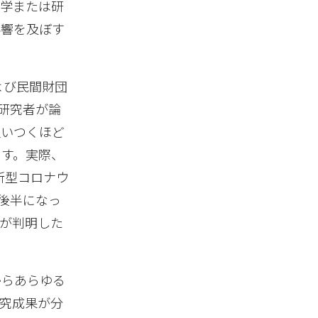
大学または研
影響を及ぼす
よび民間財団
研究者が論
追いつくほど
ます。実際、
新型コロナウ
年後半になっ
が判明した
からあらゆる
究成果が分