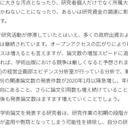
に大きな汚点となったり、研究者個人だけでなく所属
しかねないことになったり、あるいは研究資金の調達に
す。
禍で研究活動が停滞していたとはいえ、多くの政府出資お
は継続されています。オープンアクセスの広がりにより
ンスは増えるとも言えますが、論文数の増加スピードに
れば、学術出版における競争は厳しくなると予想され
)
の経営企画部エビデンス分析室が行っている分析で、
D-19)の関連論文数の発表件数が2020年1月以降急増し、
向にあること、さらに論文引用数も増え続けていること
後も発表論文数はますます増えていくことでしょう。
で学術論文を発表する研究者は、研究作業の初期の段階
が盗用や剽窃となってしまう可能性を排除し、自分の研