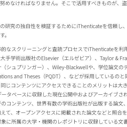
努めなければなりません。そこで活用すべきものが、
研究の独自性を検証するためにiThenticateを信頼し
す。
的なスクリーニングと査読プロセスでiThenticateを
学術出版社のElsevier（エルゼビア）、Taylor & Fran
inger（シュプリンガー）、Wiley-Blackwellや、学位論
ssertations and Theses（PQDT）、などが採用してい
、同じコンテンツにアクセスできることのメリットは大
teは、データベースに収録した現在公開中およびアーカイブされ
ジのコンテンツ、世界有数の学術出版社が出版する論文
加えて、オープンアクセスに掲載された論文などと照合
対象に所属の大学・機関のレポジトリに収録している文