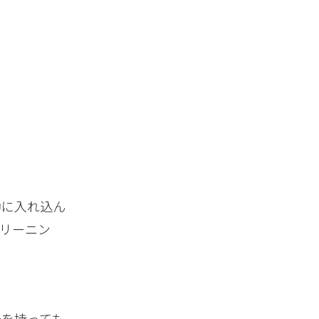
動に入れ込ん
リーニン
味を持っても