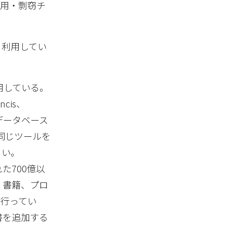
盗用・剽窃チ
、利用してい
利用している。
cis、
文のデータベース
るのと同じツールを
きい。
た700億以
、書籍、プロ
を行ってい
書を追加する