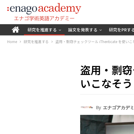
研究を推進する
論文を発表する
研究をPRす
Home
研究を推進する
盗用・剽窃チェックツール iThenticate を使い
盗用・剽窃チ
いこなそう
By
エナゴアカデ