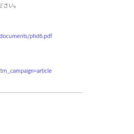
ださい。
/documents/phd6.pdf
utm_campaign=article