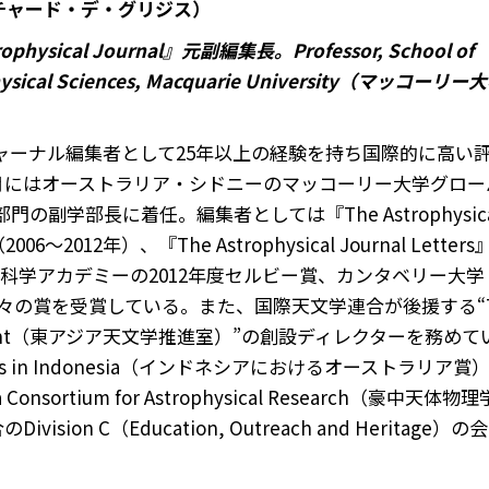
js（リチャード・デ・グリジス）
rophysical Journal』元副編集長。Professor, School of
Physical Sciences, Macquarie University（マッコーリー
ャーナル編集者として25年以上の経験を持ち国際的に高い
3月にはオーストラリア・シドニーのマッコーリー大学グロー
の副学部長に着任。編集者としては『The Astrophysica
012年）、『The Astrophysical Journal Letter
リア科学アカデミーの2012年度セルビー賞、カンタベリー大学
数々の賞を受賞している。また、国際天文学連合が後援する“T
or Development（東アジア天文学推進室）”の創設ディレクターを務め
ards in Indonesia（インドネシアにおけるオーストラリア賞
nsortium for Astrophysical Research（豪中天体物
n C（Education, Outreach and Heritage）の