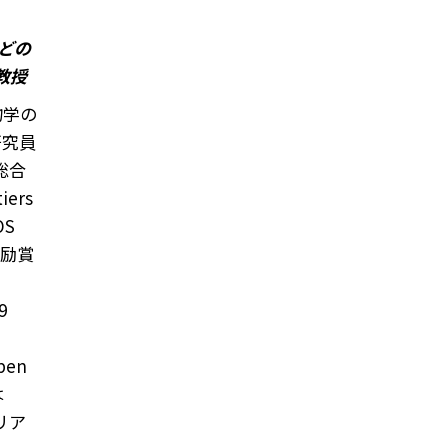
yなどの
教授
物学の
研究員
総合
ers
OS
奨励賞
9
pen
は
リア