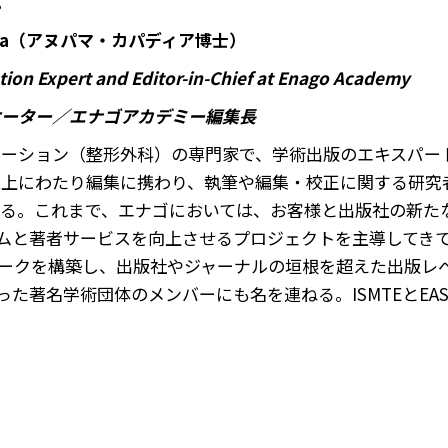
。
apadia（アヌパマ・カパディア博士）
ion Expert and Editor-in-Chief at Enago Academy
ケーター／エナゴアカデミー編集長
テーション（整形外科）の専門家で、学術出版のエキスパー
以上にわたり編集に携わり、執筆や編集・校正に関する研究
いる。これまで、エナゴにおいては、お客様と出版社の新た
ムと著者サービスを向上させるプロジェクトを主導してき
ークを構築し、出版社やジャーナルの垣根を超えた出版レ
いった著名学術団体のメンバーにも名を連ねる。ISMTEとEAS