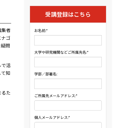
受講登録はこちら
編集者
お名前:*
エナゴ
な疑問
大学や研究機関などご所属先名:*
ルで活
して知
学部／部署名:
なるた
ご所属先メールアドレス:*
個人メールアドレス:*