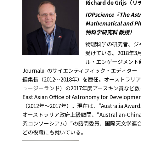
Richard de Gri
IOPscience『The Ast
Mathematical and 
物科学研究科 教授）
物理科学の研究者、ジ
受けている。2018年
ル・エンゲージメント部門
Journal』のサイエンティフィック・エディター（2006～2
編集長（2012～2018年）を歴任。オーストラ
ュージーランド）の2017年度アースキン賞など
East Asian Office of Astronomy f
（2012年～2017年）。現在は、“Australia Aw
オーストラリア政府上級顧問、“Australian-China Co
究コンソーシアム）”の諮問委員、国際天文学連合のDivisio
どの役職にも就いている。