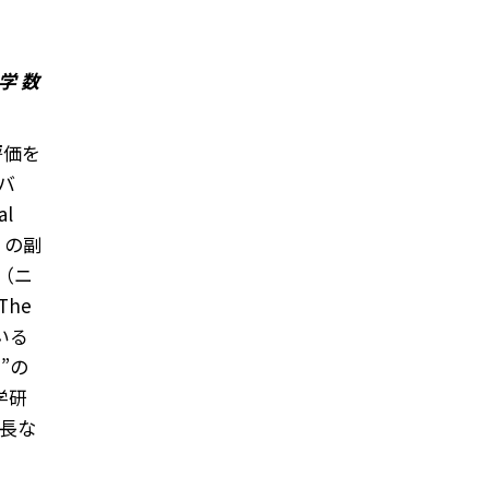
大学 数
評価を
バ
l
s』の副
（ニ
he
ている
）”の
理学研
会長な