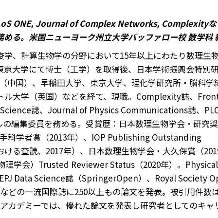
 PLoS ONE, Journal of Complex Networks, Complexit
務める。米国ニューヨーク州立大学バッファロー校 数学科 
疫学、計算生物学の分野において15年以上にわたり数理生
東京大学にて博士（工学）を取得後、日本学術振興会特別
学（中国）、早稲田大学、東京大学、理化学研究所・脳科学
大学（英国）などを経て、現職。Complexity誌、Fronti
al Science誌、Journal of Physics Communications誌、PL
一流ジャーナルの編集委員を務める。受賞歴：日本数理生物学会・研究
2013年）、IOP Publishing Outstanding
hysics誌における査読、2017年）、日本数理生物学会・大久保賞（201
rusted Reviewer Status（2020年）。Physical
EPJ Data Science誌（SpringerOpen）、Royal Society O
uroscienceなどの一流国際誌に250以上もの論文を発表。被引用件数
ナゴアカデミーでは、優れた論文を発表し研究者としてのキャ