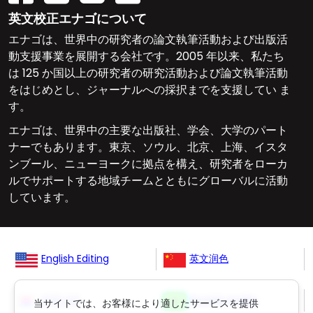
英文校正エナゴについて
エナゴは、世界中の研究者の論文執筆活動および出版活
動支援事業を展開する会社です。2005 年以来、私たち
は 125 か国以上の研究者の研究活動および論文執筆活動
をはじめとし、ジャーナルへの採択までを支援してい ま
す。
エナゴは、世界中の主要な出版社、学会、大学のパート
ナーでもあります。東京、ソウル、北京、上海、イスタ
ンブール、ニューヨークに拠点を構え、研究者をローカ
ルでサポートする地域チームとともにグローバルに活動
しています。
English Editing
英文润色
영문교정
Revisão Inglês
当サイトでは、お客様により適したサービスを提供