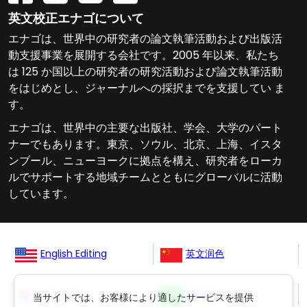
英文校正エナゴについて
エナゴは、世界中の研究者の論文執筆活動および出版活
動支援事業を展開する会社です。2005 年以来、私たち
は 125 か国以上の研究者の研究活動および論文執筆活動
をはじめとし、ジャーナルへの採択までを支援してい ま
す。
エナゴは、世界中の主要な出版社、学会、大学のパート
ナーでもあります。東京、ソウル、北京、上海、イスタ
ンブール、ニューヨークに拠点を構え、研究者をローカ
ルでサポートする地域チームとともにグローバルに活動
しています。
English Editing
英文润色
영문교정
Revisão Inglês
当サイトでは、お客様により適したサービスを提供